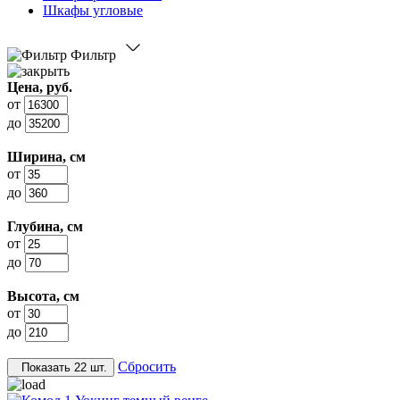
Шкафы угловые
Фильтр
Цена, руб.
от
до
Ширина, см
от
до
Глубина, см
от
до
Высота, см
от
до
Сбросить
Показать
22 шт.