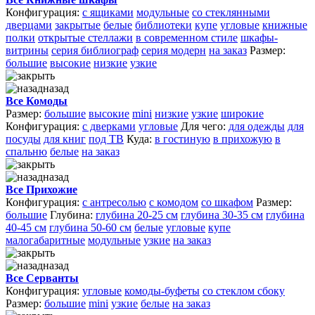
Конфигурация:
с ящиками
модульные
со стеклянными
дверцами
закрытые
белые
библиотеки
купе
угловые
книжные
полки
открытые стеллажи
в современном стиле
шкафы-
витрины
серия библиограф
серия модерн
на заказ
Размер:
большие
высокие
низкие
узкие
назад
Все Комоды
Размер:
большие
высокие
mini
низкие
узкие
широкие
Конфигурация:
с дверками
угловые
Для чего:
для одежды
для
посуды
для книг
под ТВ
Куда:
в гостиную
в прихожую
в
спальню
белые
на заказ
назад
Все Прихожие
Конфигурация:
с антресолью
с комодом
со шкафом
Размер:
большие
Глубина:
глубина 20-25 см
глубина 30-35 см
глубина
40-45 см
глубина 50-60 см
белые
угловые
купе
малогабаритные
модульные
узкие
на заказ
назад
Все Серванты
Конфигурация:
угловые
комоды-буфеты
со стеклом сбоку
Размер:
большие
mini
узкие
белые
на заказ