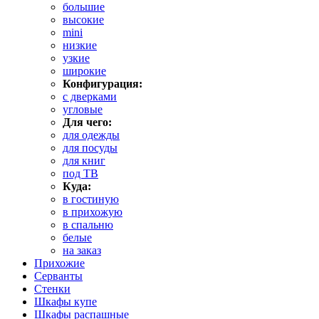
большие
высокие
mini
низкие
узкие
широкие
Конфигурация:
с дверками
угловые
Для чего:
для одежды
для посуды
для книг
под ТВ
Куда:
в гостиную
в прихожую
в спальню
белые
на заказ
Прихожие
Серванты
Стенки
Шкафы купе
Шкафы распашные