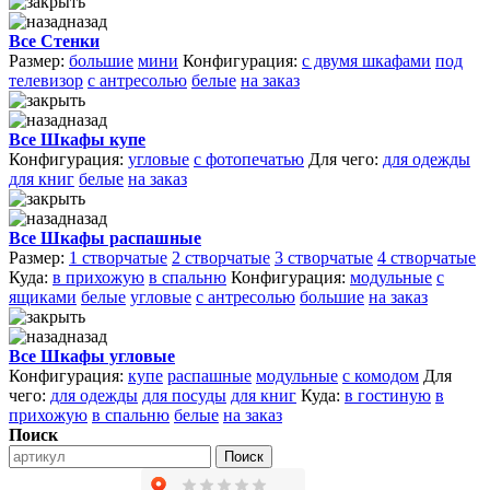
назад
Все Стенки
Размер:
большие
мини
Конфигурация:
с двумя шкафами
под
телевизор
с антресолью
белые
на заказ
назад
Все Шкафы купе
Конфигурация:
угловые
с фотопечатью
Для чего:
для одежды
для книг
белые
на заказ
назад
Все Шкафы распашные
Размер:
1 створчатые
2 створчатые
3 створчатые
4 створчатые
Куда:
в прихожую
в спальню
Конфигурация:
модульные
с
ящиками
белые
угловые
с антресолью
большие
на заказ
назад
Все Шкафы угловые
Конфигурация:
купе
распашные
модульные
с комодом
Для
чего:
для одежды
для посуды
для книг
Куда:
в гостиную
в
прихожую
в спальню
белые
на заказ
Поиск
Поиск