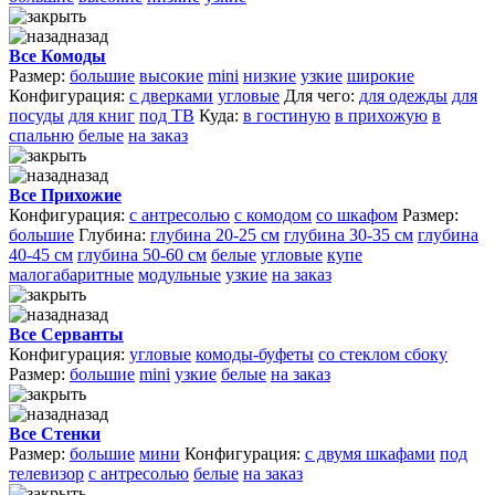
назад
Все Комоды
Размер:
большие
высокие
mini
низкие
узкие
широкие
Конфигурация:
с дверками
угловые
Для чего:
для одежды
для
посуды
для книг
под ТВ
Куда:
в гостиную
в прихожую
в
спальню
белые
на заказ
назад
Все Прихожие
Конфигурация:
с антресолью
с комодом
со шкафом
Размер:
большие
Глубина:
глубина 20-25 см
глубина 30-35 см
глубина
40-45 см
глубина 50-60 см
белые
угловые
купе
малогабаритные
модульные
узкие
на заказ
назад
Все Серванты
Конфигурация:
угловые
комоды-буфеты
со стеклом сбоку
Размер:
большие
mini
узкие
белые
на заказ
назад
Все Стенки
Размер:
большие
мини
Конфигурация:
с двумя шкафами
под
телевизор
с антресолью
белые
на заказ