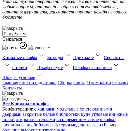
Наш сотрудник оперативно свяжется с вами и ответит на
любые вопросы, отправит изображения готовой мебели,
варианты фурнитуры, рассчитает вариант исходя из вашего
бюджета.
Связаться
Книжные шкафы
Комоды
Прихожие
Серванты
Стенки
Шкафы купе
Шкафы распашные
Шкафы угловые
Главная
Оплата и доставка
Сборка
Цвета
О компании
Отзывы
Контакты
назад
Все Книжные шкафы
Конфигурация:
с ящиками
модульные
со стеклянными
дверцами
закрытые
белые
библиотеки
купе
угловые
книжные
полки
открытые стеллажи
в современном стиле
шкафы-
витрины
серия библиограф
серия модерн
на заказ
Размер:
большие
высокие
низкие
узкие