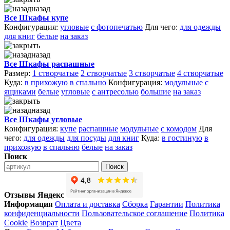
назад
Все Шкафы купе
Конфигурация:
угловые
с фотопечатью
Для чего:
для одежды
для книг
белые
на заказ
назад
Все Шкафы распашные
Размер:
1 створчатые
2 створчатые
3 створчатые
4 створчатые
Куда:
в прихожую
в спальню
Конфигурация:
модульные
с
ящиками
белые
угловые
с антресолью
большие
на заказ
назад
Все Шкафы угловые
Конфигурация:
купе
распашные
модульные
с комодом
Для
чего:
для одежды
для посуды
для книг
Куда:
в гостиную
в
прихожую
в спальню
белые
на заказ
Поиск
Поиск
Отзывы Яндекс
Информация
Оплата и доставка
Сборка
Гарантии
Политика
конфиденциальности
Пользовательское соглашение
Политика
Cookie
Возврат
Цвета