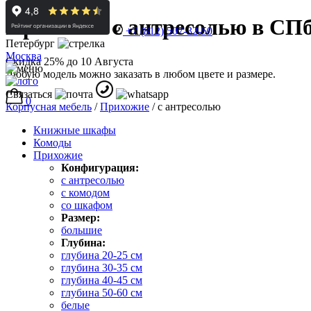
Прихожие с антресолью в СПб
+7 (812) 507-32-50
Петербург
Москва
Скидка 25% до 10 Августа
Любую модель можно заказать в любом цвете и размере.
Связаться
0
Корпусная мебель
/
Прихожие
/
с антресолью
Книжные шкафы
Комоды
Прихожие
Конфигурация:
с антресолью
с комодом
со шкафом
Размер:
большие
Глубина:
глубина 20-25 см
глубина 30-35 см
глубина 40-45 см
глубина 50-60 см
белые