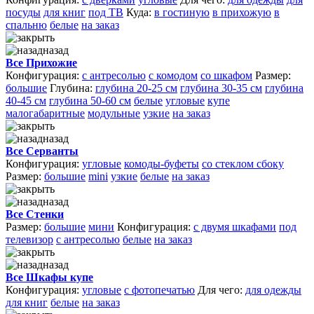
посуды
для книг
под ТВ
Куда:
в гостиную
в прихожую
в
спальню
белые
на заказ
назад
Все Прихожие
Конфигурация:
с антресолью
с комодом
со шкафом
Размер:
большие
Глубина:
глубина 20-25 см
глубина 30-35 см
глубина
40-45 см
глубина 50-60 см
белые
угловые
купе
малогабаритные
модульные
узкие
на заказ
назад
Все Серванты
Конфигурация:
угловые
комоды-буфеты
со стеклом сбоку
Размер:
большие
mini
узкие
белые
на заказ
назад
Все Стенки
Размер:
большие
мини
Конфигурация:
с двумя шкафами
под
телевизор
с антресолью
белые
на заказ
назад
Все Шкафы купе
Конфигурация:
угловые
с фотопечатью
Для чего:
для одежды
для книг
белые
на заказ