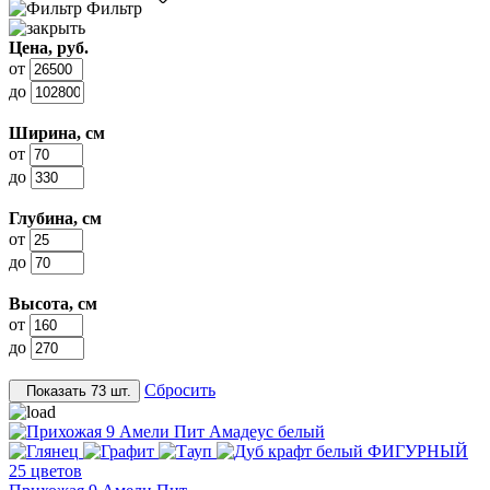
Фильтр
Цена, руб.
от
до
Ширина, см
от
до
Глубина, см
от
до
Высота, см
от
до
Сбросить
Показать
73 шт.
25 цветов