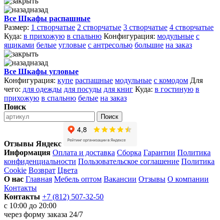
назад
Все Шкафы распашные
Размер:
1 створчатые
2 створчатые
3 створчатые
4 створчатые
Куда:
в прихожую
в спальню
Конфигурация:
модульные
с
ящиками
белые
угловые
с антресолью
большие
на заказ
назад
Все Шкафы угловые
Конфигурация:
купе
распашные
модульные
с комодом
Для
чего:
для одежды
для посуды
для книг
Куда:
в гостиную
в
прихожую
в спальню
белые
на заказ
Поиск
Поиск
Отзывы Яндекс
Информация
Оплата и доставка
Сборка
Гарантии
Политика
конфиденциальности
Пользовательское соглашение
Политика
Cookie
Возврат
Цвета
О нас
Главная
Мебель оптом
Вакансии
Отзывы
О компании
Контакты
Контакты
+7 (812) 507-32-50
с 10:00 до 20:00
через
форму заказа
24/7