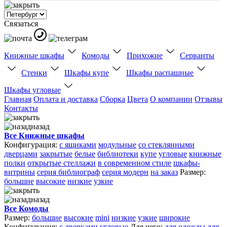
Связаться
Книжные шкафы
Комоды
Прихожие
Серванты
Стенки
Шкафы купе
Шкафы распашные
Шкафы угловые
Главная
Оплата и доставка
Сборка
Цвета
О компании
Отзывы
Контакты
назад
Все Книжные шкафы
Конфигурация:
с ящиками
модульные
со стеклянными
дверцами
закрытые
белые
библиотеки
купе
угловые
книжные
полки
открытые стеллажи
в современном стиле
шкафы-
витрины
серия библиограф
серия модерн
на заказ
Размер:
большие
высокие
низкие
узкие
назад
Все Комоды
Размер:
большие
высокие
mini
низкие
узкие
широкие
Конфигурация:
с дверками
угловые
Для чего:
для одежды
для