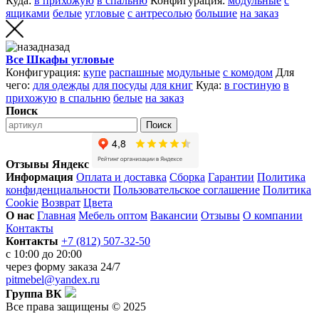
Куда:
в прихожую
в спальню
Конфигурация:
модульные
с
ящиками
белые
угловые
с антресолью
большие
на заказ
назад
Все Шкафы угловые
Конфигурация:
купе
распашные
модульные
с комодом
Для
чего:
для одежды
для посуды
для книг
Куда:
в гостиную
в
прихожую
в спальню
белые
на заказ
Поиск
Поиск
Отзывы Яндекс
Информация
Оплата и доставка
Сборка
Гарантии
Политика
конфиденциальности
Пользовательское соглашение
Политика
Cookie
Возврат
Цвета
О нас
Главная
Мебель оптом
Вакансии
Отзывы
О компании
Контакты
Контакты
+7 (812) 507-32-50
с 10:00 до 20:00
через
форму заказа
24/7
pitmebel@yandex.ru
Группа ВК
Все права защищены © 2025