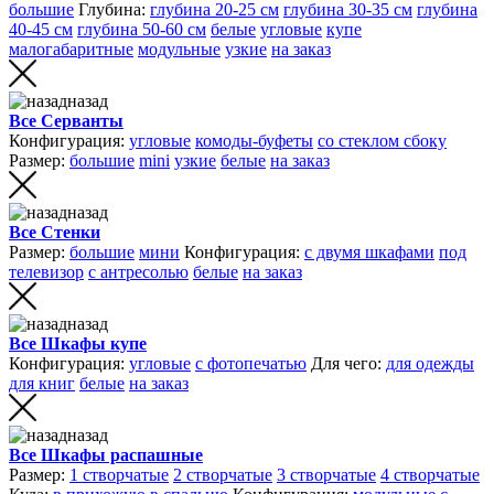
большие
Глубина:
глубина 20-25 см
глубина 30-35 см
глубина
40-45 см
глубина 50-60 см
белые
угловые
купе
малогабаритные
модульные
узкие
на заказ
назад
Все Серванты
Конфигурация:
угловые
комоды-буфеты
со стеклом сбоку
Размер:
большие
mini
узкие
белые
на заказ
назад
Все Стенки
Размер:
большие
мини
Конфигурация:
с двумя шкафами
под
телевизор
с антресолью
белые
на заказ
назад
Все Шкафы купе
Конфигурация:
угловые
с фотопечатью
Для чего:
для одежды
для книг
белые
на заказ
назад
Все Шкафы распашные
Размер:
1 створчатые
2 створчатые
3 створчатые
4 створчатые