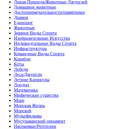
Дикая Природа/Животные Джунглей
Домашние животные
Достопримечательности/памятники
Дракон
Единорог
Животные
Зимние Виды Спорта
Изобразительные Искусства
Индивидуальные Виды Спорта
Инфраструктура
Командные Виды Спорта
Корабли
Коты
Лебеди
Леса/Джунгли
Летние Каникулы
Лондон
Математика
Мифические существа
Море
Морская Жизнь
Морской
Мультфильмы
Мусульманский орнамент
Насекомые/Рептилии