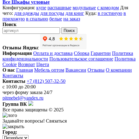
Все Шкафы угловые
Конфигурация:
купе
распашные
модульные
с комодом
Для
чего:
для одежды
для посуды
для книг
Куда:
в гостиную
в
прихожую
в спальню
белые
на заказ
Поиск
Поиск
Отзывы Яндекс
Информация
Оплата и доставка
Сборка
Гарантии
Политика
конфиденциальности
Пользовательское соглашение
Политика
Cookie
Возврат
Цвета
О нас
Главная
Мебель оптом
Вакансии
Отзывы
О компании
Контакты
Контакты
+7 (812) 507-32-50
с 10:00 до 20:00
через
форму заказа
24/7
pitmebel@yandex.ru
Группа ВК
Все права защищены © 2025
Задавайте вопросы!
Связаться
Город: