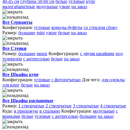
40-45 см
глубина 50-60 см
белые
угловые
купе
малогабаритные
модульные
узкие
на заказ
назад
Все Серванты
Конфигурация:
угловые
комоды-буфеты
со стеклом сбоку
Размер:
большие
mini
узкие
белые
на заказ
назад
Все Стенки
Размер:
большие
мини
Конфигурация:
с двумя шкафами
под
телевизор
с антресолью
белые
на заказ
назад
Все Шкафы купе
Конфигурация:
угловые
с фотопечатью
Для чего:
для одежды
для книг
белые
на заказ
назад
Все Шкафы распашные
Размер:
1 створчатые
2 створчатые
3 створчатые
4 створчатые
Куда:
в прихожую
в спальню
Конфигурация:
модульные
с
ящиками
белые
угловые
с антресолью
большие
на заказ
назад