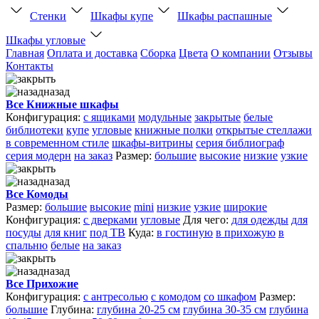
Стенки
Шкафы купе
Шкафы распашные
Шкафы угловые
Главная
Оплата и доставка
Сборка
Цвета
О компании
Отзывы
Контакты
назад
Все Книжные шкафы
Конфигурация:
с ящиками
модульные
закрытые
белые
библиотеки
купе
угловые
книжные полки
открытые стеллажи
в современном стиле
шкафы-витрины
серия библиограф
серия модерн
на заказ
Размер:
большие
высокие
низкие
узкие
назад
Все Комоды
Размер:
большие
высокие
mini
низкие
узкие
широкие
Конфигурация:
с дверками
угловые
Для чего:
для одежды
для
посуды
для книг
под ТВ
Куда:
в гостиную
в прихожую
в
спальню
белые
на заказ
назад
Все Прихожие
Конфигурация:
с антресолью
с комодом
со шкафом
Размер:
большие
Глубина:
глубина 20-25 см
глубина 30-35 см
глубина