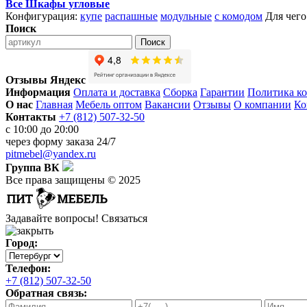
Все Шкафы угловые
Конфигурация:
купе
распашные
модульные
с комодом
Для чего
Поиск
Поиск
Отзывы Яндекс
Информация
Оплата и доставка
Сборка
Гарантии
Политика к
О нас
Главная
Мебель оптом
Вакансии
Отзывы
О компании
Ко
Контакты
+7 (812) 507-32-50
с 10:00 до 20:00
через
форму заказа
24/7
pitmebel@yandex.ru
Группа ВК
Все права защищены © 2025
Задавайте вопросы!
Связаться
Город:
Телефон:
+7 (812) 507-32-50
Обратная связь: