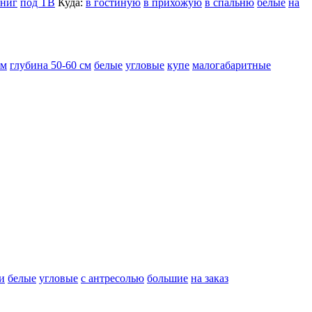
книг
под ТВ
Куда:
в гостиную
в прихожую
в спальню
белые
на
см
глубина 50-60 см
белые
угловые
купе
малогабаритные
и
белые
угловые
с антресолью
большие
на заказ