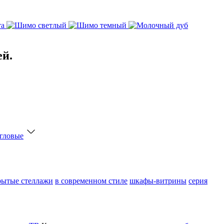
ей.
гловые
рытые стеллажи
в современном стиле
шкафы-витрины
серия