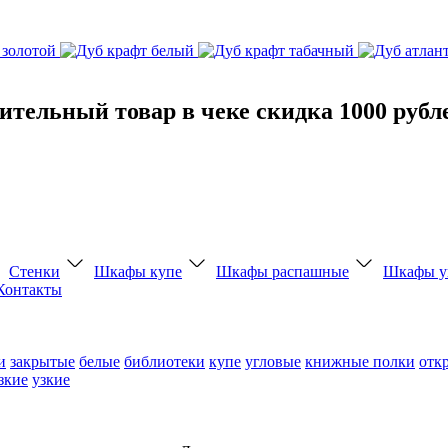
тельный товар в чеке скидка 1000 рубл
Стенки
Шкафы купе
Шкафы распашные
Шкафы у
Контакты
и
закрытые
белые
библиотеки
купе
угловые
книжные полки
отк
зкие
узкие