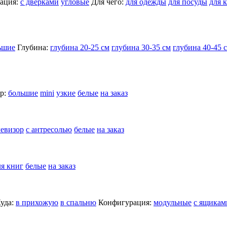
ация:
с дверками
угловые
Для чего:
для одежды
для посуды
для 
ьшие
Глубина:
глубина 20-25 см
глубина 30-35 см
глубина 40-45 
р:
большие
mini
узкие
белые
на заказ
левизор
с антресолью
белые
на заказ
ля книг
белые
на заказ
уда:
в прихожую
в спальню
Конфигурация:
модульные
с ящикам