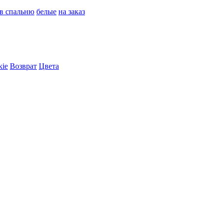
в спальню
белые
на заказ
kie
Возврат
Цвета