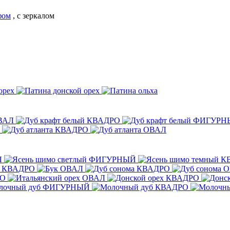
фом
,
с зеркалом