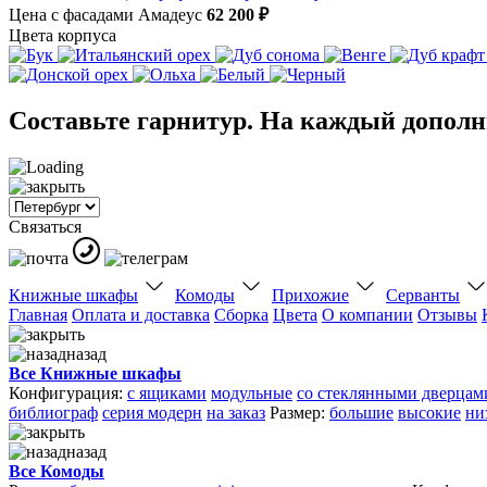
Цена с фасадами Амадеус
62 200 ₽
Цвета корпуса
Составьте гарнитур. На каждый дополни
Связаться
Книжные шкафы
Комоды
Прихожие
Серванты
Главная
Оплата и доставка
Сборка
Цвета
О компании
Отзывы
назад
Все Книжные шкафы
Конфигурация:
с ящиками
модульные
со стеклянными дверцам
библиограф
серия модерн
на заказ
Размер:
большие
высокие
ни
назад
Все Комоды