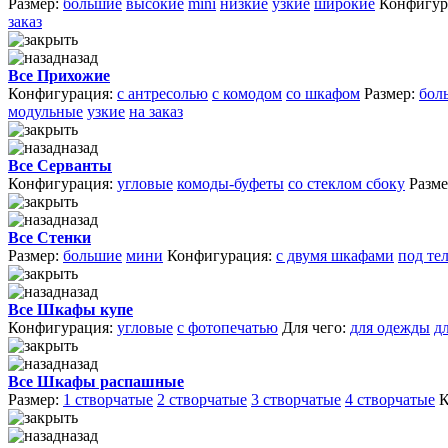
Размер:
большие
высокие
mini
низкие
узкие
широкие
Конфигур
заказ
назад
Все Прихожие
Конфигурация:
с антресолью
с комодом
со шкафом
Размер:
бол
модульные
узкие
на заказ
назад
Все Серванты
Конфигурация:
угловые
комоды-буфеты
со стеклом сбоку
Разме
назад
Все Стенки
Размер:
большие
мини
Конфигурация:
с двумя шкафами
под те
назад
Все Шкафы купе
Конфигурация:
угловые
с фотопечатью
Для чего:
для одежды
д
назад
Все Шкафы распашные
Размер:
1 створчатые
2 створчатые
3 створчатые
4 створчатые
К
назад