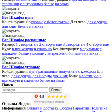
телевизор
с антресолью
белые
на заказ
назад
Все Шкафы купе
Конфигурация:
угловые
с фотопечатью
Для чего:
для одежды
для книг
белые
на заказ
назад
Все Шкафы распашные
Размер:
1 створчатые
2 створчатые
3 створчатые
4 створчатые
Куда:
в прихожую
в спальню
Конфигурация:
модульные
с
ящиками
белые
угловые
с антресолью
большие
на заказ
назад
Все Шкафы угловые
Конфигурация:
купе
распашные
модульные
с комодом
Для
чего:
для одежды
для посуды
для книг
Куда:
в гостиную
в
прихожую
в спальню
белые
на заказ
Поиск
Поиск
Отзывы Яндекс
Информация
Оплата и доставка
Сборка
Гарантии
Политика