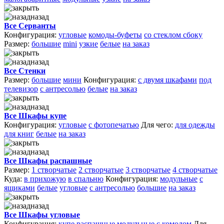
назад
Все Серванты
Конфигурация:
угловые
комоды-буфеты
со стеклом сбоку
Размер:
большие
mini
узкие
белые
на заказ
назад
Все Стенки
Размер:
большие
мини
Конфигурация:
с двумя шкафами
под
телевизор
с антресолью
белые
на заказ
назад
Все Шкафы купе
Конфигурация:
угловые
с фотопечатью
Для чего:
для одежды
для книг
белые
на заказ
назад
Все Шкафы распашные
Размер:
1 створчатые
2 створчатые
3 створчатые
4 створчатые
Куда:
в прихожую
в спальню
Конфигурация:
модульные
с
ящиками
белые
угловые
с антресолью
большие
на заказ
назад
Все Шкафы угловые
Конфигурация:
купе
распашные
модульные
с комодом
Для