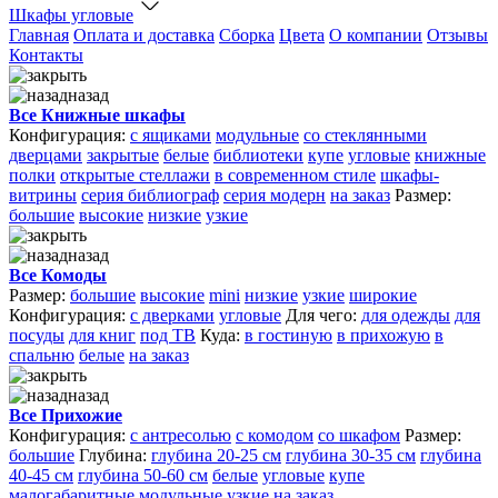
Шкафы угловые
Главная
Оплата и доставка
Сборка
Цвета
О компании
Отзывы
Контакты
назад
Все Книжные шкафы
Конфигурация:
с ящиками
модульные
со стеклянными
дверцами
закрытые
белые
библиотеки
купе
угловые
книжные
полки
открытые стеллажи
в современном стиле
шкафы-
витрины
серия библиограф
серия модерн
на заказ
Размер:
большие
высокие
низкие
узкие
назад
Все Комоды
Размер:
большие
высокие
mini
низкие
узкие
широкие
Конфигурация:
с дверками
угловые
Для чего:
для одежды
для
посуды
для книг
под ТВ
Куда:
в гостиную
в прихожую
в
спальню
белые
на заказ
назад
Все Прихожие
Конфигурация:
с антресолью
с комодом
со шкафом
Размер:
большие
Глубина:
глубина 20-25 см
глубина 30-35 см
глубина
40-45 см
глубина 50-60 см
белые
угловые
купе
малогабаритные
модульные
узкие
на заказ