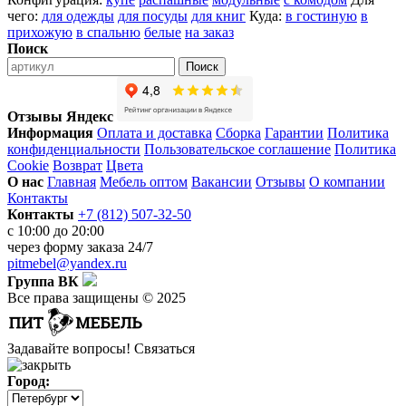
чего:
для одежды
для посуды
для книг
Куда:
в гостиную
в
прихожую
в спальню
белые
на заказ
Поиск
Поиск
Отзывы Яндекс
Информация
Оплата и доставка
Сборка
Гарантии
Политика
конфиденциальности
Пользовательское соглашение
Политика
Cookie
Возврат
Цвета
О нас
Главная
Мебель оптом
Вакансии
Отзывы
О компании
Контакты
Контакты
+7 (812) 507-32-50
с 10:00 до 20:00
через
форму заказа
24/7
pitmebel@yandex.ru
Группа ВК
Все права защищены © 2025
Задавайте вопросы!
Связаться
Город: