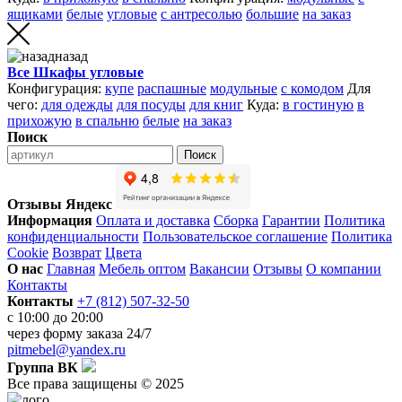
ящиками
белые
угловые
с антресолью
большие
на заказ
назад
Все Шкафы угловые
Конфигурация:
купе
распашные
модульные
с комодом
Для
чего:
для одежды
для посуды
для книг
Куда:
в гостиную
в
прихожую
в спальню
белые
на заказ
Поиск
Поиск
Отзывы Яндекс
Информация
Оплата и доставка
Сборка
Гарантии
Политика
конфиденциальности
Пользовательское соглашение
Политика
Cookie
Возврат
Цвета
О нас
Главная
Мебель оптом
Вакансии
Отзывы
О компании
Контакты
Контакты
+7 (812) 507-32-50
с 10:00 до 20:00
через
форму заказа
24/7
pitmebel@yandex.ru
Группа ВК
Все права защищены © 2025