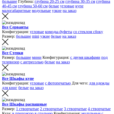
большие
Глубина:
глубина 20-25 см
глубина 30-35 см
глубина
40-45 см
глубина 50-60 см
белые
угловые
купе
малогабаритные
модульные
узкие
на заказ
назад
Все Серванты
Конфигурация:
угловые
комоды-буфеты
со стеклом сбоку
Размер:
большие
mini
узкие
белые
на заказ
назад
Все Стенки
Размер:
большие
мини
Конфигурация:
с двумя шкафами
под
телевизор
с антресолью
белые
на заказ
назад
Все Шкафы купе
Конфигурация:
угловые
с фотопечатью
Для чего:
для одежды
для книг
белые
на заказ
назад
Все Шкафы распашные
Размер:
1 створчатые
2 створчатые
3 створчатые
4 створчатые
Куда:
в прихожую
в спальню
Конфигурация:
модульные
с