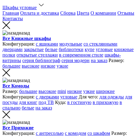
Шкафы угловые
Главная
Оплата и доставка
Сборка
Цвета
О компании
Отзывы
Контакты
назад
Все Книжные шкафы
Конфигурация:
с ящиками
модульные
со стеклянными
дверцами
закрытые
белые
библиотеки
купе
угловые
книжные
полки
открытые стеллажи
в современном стиле
шкафы-
витрины
серия библиограф
серия модерн
на заказ
Размер:
большие
высокие
низкие
узкие
назад
Все Комоды
Размер:
большие
высокие
mini
низкие
узкие
широкие
Конфигурация:
с дверками
угловые
Для чего:
для одежды
для
посуды
для книг
под ТВ
Куда:
в гостиную
в прихожую
в
спальню
белые
на заказ
назад
Все Прихожие
Конфигурация:
с антресолью
с комодом
со шкафом
Размер: