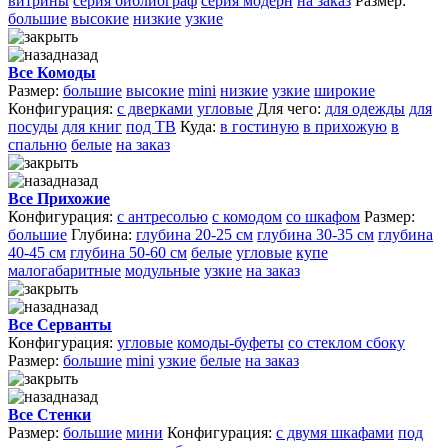
витрины
серия библиограф
серия модерн
на заказ
Размер:
большие
высокие
низкие
узкие
назад
Все Комоды
Размер:
большие
высокие
mini
низкие
узкие
широкие
Конфигурация:
с дверками
угловые
Для чего:
для одежды
для
посуды
для книг
под ТВ
Куда:
в гостиную
в прихожую
в
спальню
белые
на заказ
назад
Все Прихожие
Конфигурация:
с антресолью
с комодом
со шкафом
Размер:
большие
Глубина:
глубина 20-25 см
глубина 30-35 см
глубина
40-45 см
глубина 50-60 см
белые
угловые
купе
малогабаритные
модульные
узкие
на заказ
назад
Все Серванты
Конфигурация:
угловые
комоды-буфеты
со стеклом сбоку
Размер:
большие
mini
узкие
белые
на заказ
назад
Все Стенки
Размер:
большие
мини
Конфигурация:
с двумя шкафами
под