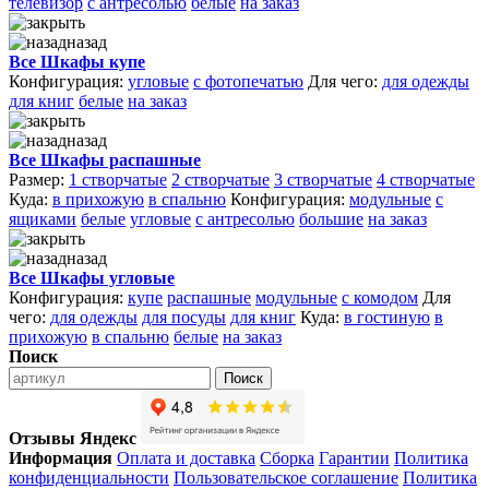
телевизор
с антресолью
белые
на заказ
назад
Все Шкафы купе
Конфигурация:
угловые
с фотопечатью
Для чего:
для одежды
для книг
белые
на заказ
назад
Все Шкафы распашные
Размер:
1 створчатые
2 створчатые
3 створчатые
4 створчатые
Куда:
в прихожую
в спальню
Конфигурация:
модульные
с
ящиками
белые
угловые
с антресолью
большие
на заказ
назад
Все Шкафы угловые
Конфигурация:
купе
распашные
модульные
с комодом
Для
чего:
для одежды
для посуды
для книг
Куда:
в гостиную
в
прихожую
в спальню
белые
на заказ
Поиск
Поиск
Отзывы Яндекс
Информация
Оплата и доставка
Сборка
Гарантии
Политика
конфиденциальности
Пользовательское соглашение
Политика