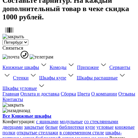
Составьте гарнитур. На каждый
дополнительный товар в чеке скидка
1000 рублей.
Связаться
Книжные шкафы
Комоды
Прихожие
Серванты
Стенки
Шкафы купе
Шкафы распашные
Шкафы угловые
Главная
Оплата и доставка
Сборка
Цвета
О компании
Отзывы
Контакты
назад
Все Книжные шкафы
Конфигурация:
с ящиками
модульные
со стеклянными
дверцами
закрытые
белые
библиотеки
купе
угловые
книжные
полки
открытые стеллажи
в современном стиле
шкафы-