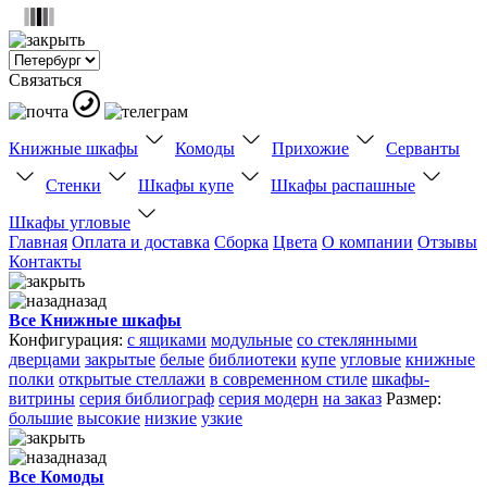
Связаться
Книжные шкафы
Комоды
Прихожие
Серванты
Стенки
Шкафы купе
Шкафы распашные
Шкафы угловые
Главная
Оплата и доставка
Сборка
Цвета
О компании
Отзывы
Контакты
назад
Все Книжные шкафы
Конфигурация:
с ящиками
модульные
со стеклянными
дверцами
закрытые
белые
библиотеки
купе
угловые
книжные
полки
открытые стеллажи
в современном стиле
шкафы-
витрины
серия библиограф
серия модерн
на заказ
Размер:
большие
высокие
низкие
узкие
назад
Все Комоды