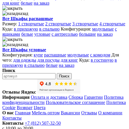
для книг
белые
на заказ
назад
Все Шкафы распашные
Размер:
1 створчатые
2 створчатые
3 створчатые
4 створчатые
Куда:
в прихожую
в спальню
Конфигурация:
модульные
с
ящиками
белые
угловые
с антресолью
большие
на заказ
назад
Все Шкафы угловые
Конфигурация:
купе
распашные
модульные
с комодом
Для
чего:
для одежды
для посуды
для книг
Куда:
в гостиную
в
прихожую
в спальню
белые
на заказ
Поиск
Поиск
Отзывы Яндекс
Информация
Оплата и доставка
Сборка
Гарантии
Политика
конфиденциальности
Пользовательское соглашение
Политика
Cookie
Возврат
Цвета
О нас
Главная
Мебель оптом
Вакансии
Отзывы
О компании
Контакты
Контакты
+7 (812) 507-32-50
с 10:00 до 20:00