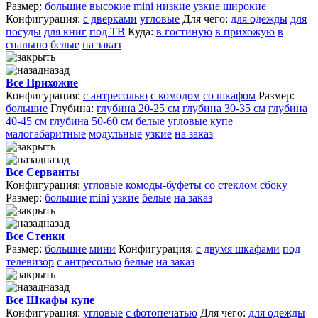
Размер:
большие
высокие
mini
низкие
узкие
широкие
Конфигурация:
с дверками
угловые
Для чего:
для одежды
для
посуды
для книг
под ТВ
Куда:
в гостиную
в прихожую
в
спальню
белые
на заказ
назад
Все Прихожие
Конфигурация:
с антресолью
с комодом
со шкафом
Размер:
большие
Глубина:
глубина 20-25 см
глубина 30-35 см
глубина
40-45 см
глубина 50-60 см
белые
угловые
купе
малогабаритные
модульные
узкие
на заказ
назад
Все Серванты
Конфигурация:
угловые
комоды-буфеты
со стеклом сбоку
Размер:
большие
mini
узкие
белые
на заказ
назад
Все Стенки
Размер:
большие
мини
Конфигурация:
с двумя шкафами
под
телевизор
с антресолью
белые
на заказ
назад
Все Шкафы купе
Конфигурация:
угловые
с фотопечатью
Для чего:
для одежды