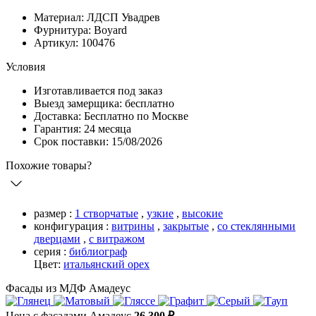
Материал: ЛДСП Увадрев
Фурнитура: Boyard
Артикул: 100476
Условия
Изготавливается под заказ
Выезд замерщика: бесплатно
Доставка: Бесплатно по Москве
Гарантия: 24 месяца
Срок поставки: 15/08/2026
Похожие товары?
размер :
1 створчатые
,
узкие
,
высокие
конфигурация :
витрины
,
закрытые
,
со стеклянными
дверцами
,
с витражом
серия :
библиограф
Цвет:
итальянский орех
Фасады из МДФ Амадеус
Цена с фасадами Амадеус
26 300 ₽