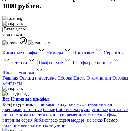
1000 рублей.
Связаться
Книжные шкафы
Комоды
Прихожие
Серванты
Стенки
Шкафы купе
Шкафы распашные
Шкафы угловые
Главная
Оплата и доставка
Сборка
Цвета
О компании
Отзывы
Контакты
назад
Все Книжные шкафы
Конфигурация:
с ящиками
модульные
со стеклянными
дверцами
закрытые
белые
библиотеки
купе
угловые
книжные
полки
открытые стеллажи
в современном стиле
шкафы-
витрины
серия библиограф
серия модерн
на заказ
Размер:
большие
высокие
низкие
узкие