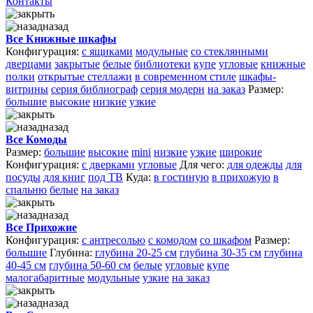
Контакты
назад
Все Книжные шкафы
Конфигурация:
с ящиками
модульные
со стеклянными
дверцами
закрытые
белые
библиотеки
купе
угловые
книжные
полки
открытые стеллажи
в современном стиле
шкафы-
витрины
серия библиограф
серия модерн
на заказ
Размер:
большие
высокие
низкие
узкие
назад
Все Комоды
Размер:
большие
высокие
mini
низкие
узкие
широкие
Конфигурация:
с дверками
угловые
Для чего:
для одежды
для
посуды
для книг
под ТВ
Куда:
в гостиную
в прихожую
в
спальню
белые
на заказ
назад
Все Прихожие
Конфигурация:
с антресолью
с комодом
со шкафом
Размер:
большие
Глубина:
глубина 20-25 см
глубина 30-35 см
глубина
40-45 см
глубина 50-60 см
белые
угловые
купе
малогабаритные
модульные
узкие
на заказ
назад