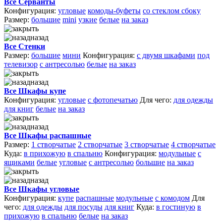
Все Серванты
Конфигурация:
угловые
комоды-буфеты
со стеклом сбоку
Размер:
большие
mini
узкие
белые
на заказ
назад
Все Стенки
Размер:
большие
мини
Конфигурация:
с двумя шкафами
под
телевизор
с антресолью
белые
на заказ
назад
Все Шкафы купе
Конфигурация:
угловые
с фотопечатью
Для чего:
для одежды
для книг
белые
на заказ
назад
Все Шкафы распашные
Размер:
1 створчатые
2 створчатые
3 створчатые
4 створчатые
Куда:
в прихожую
в спальню
Конфигурация:
модульные
с
ящиками
белые
угловые
с антресолью
большие
на заказ
назад
Все Шкафы угловые
Конфигурация:
купе
распашные
модульные
с комодом
Для
чего:
для одежды
для посуды
для книг
Куда:
в гостиную
в
прихожую
в спальню
белые
на заказ